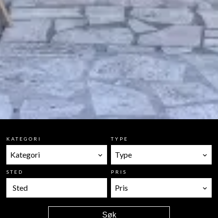
KATEGORI
TYPE
Kategori
Type
STED
PRIS
Sted
Pris
Søk