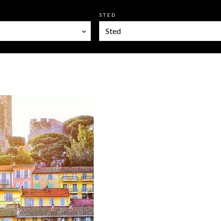
STED
Sted