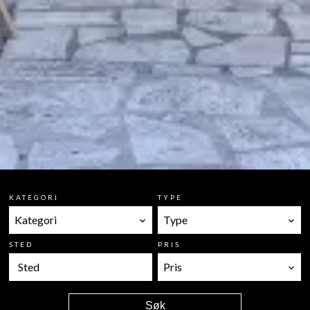
KATEGORI
TYPE
Kategori
Type
STED
PRIS
Sted
Pris
Søk