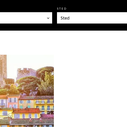
STED
Sted