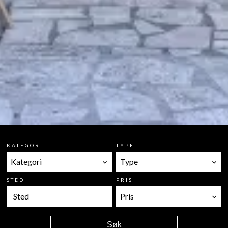
KATEGORI
TYPE
Kategori
Type
STED
PRIS
Sted
Pris
Søk