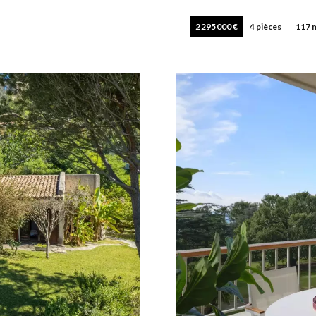
2 295 000 €
4 pièces
117 