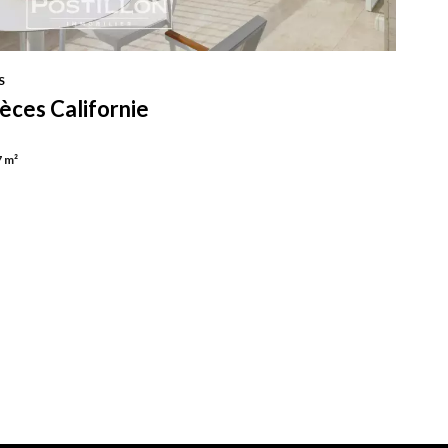
S
èces Californie
7 m²