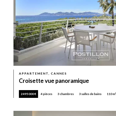
APPARTEMENT, CANNES
Croisette vue panoramique
2 495 000 €
4 pièces
3 chambres
3 salles de bains
110 m