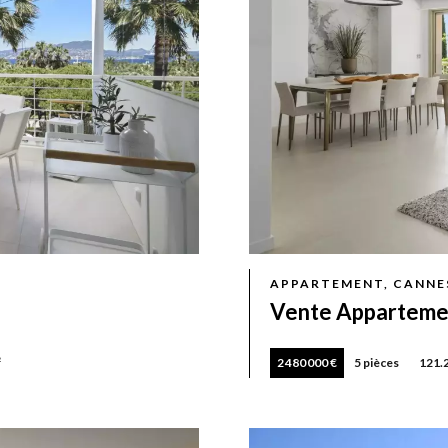
APPARTEMENT, CANNE
Vente Apparteme
²
2 480 000 €
5 pièces
121.