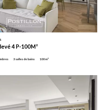
S
élevé 4 P-100M²
ambres
3 salles de bains
100 m²